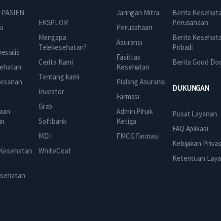
Jaringan Mitra
 PASIEN
Berita Kesehat
EKSPLOR
Perusahaan
Perusahaan
si
Mengapa
Berita Kesehat
Asuransi
Telekesehatan?
Pribadi
sialis
Fasilitas
Cerita Kami
Berita Good Do
Kesehatan
ehatan
Tentang kami
Pialang Asuransi
mesanan
DUKUNGAN
Investor
Farmasi
Grab
Admin Pihak
aan
Pusat Layanan
Ketiga
an
Softbank
FAQ Aplikasi
FMCG Farmasi
k
MDI
Kebijakan Privas
 Kesehatan
WhiteCoat
Ketentuan Lay
esehatan