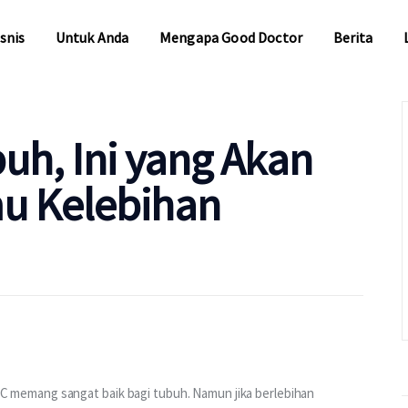
snis
Untuk Anda
Mengapa Good Doctor
Berita
snis
Untuk Anda
Mengapa Good Doctor
Berita
uh, Ini yang Akan
mu Kelebihan
memang sangat baik bagi tubuh. Namun jika berlebihan 