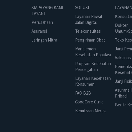
SOLUSI
SIAPA YANG KAMI
LAYANAN
LAYANI
Layanan Rawat
Konsulta
Jalan Digital
Perusahaan
Dokter
Telekonsultasi
Asuransi
Umum/Spe
Pengiriman Obat
Jaringan Mitra
Toko Kes
Manajemen
Janji Pe
Kesehatan Populasi
Vaksinasi
Program Kesehatan
Pemeriks
Pencegahan
Kesehat
Layanan Kesehatan
Janji Fisi
Konsumen
Asuransi
FAQ B2B
Pribadi
GoodCare Clinic
Berita K
Kemitraan Merek