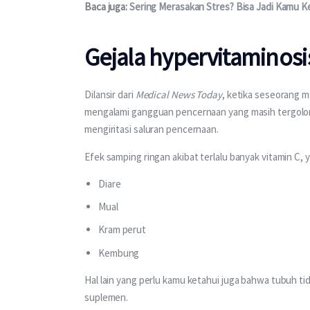
Baca juga: 
Sering Merasakan Stres? Bisa Jadi Kamu K
Gejala hypervitaminosi
Dilansir dari 
Medical News Today
, ketika seseorang m
mengalami gangguan pencernaan yang masih tergolong ri
mengiritasi saluran pencernaan.
Efek samping ringan akibat terlalu banyak vitamin C, y
Diare
Mual
Kram perut
Kembung
Hal lain yang perlu kamu ketahui juga bahwa tubuh t
suplemen. 