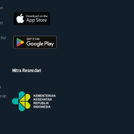
an
an
ctor
Mitra Resmi dari
i
anan