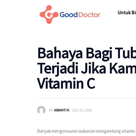
Untuk Bisnis
Untuk Bi
Untuk Anda
Mengapa Good Doctor
Untuk Bi
Bahaya Bagi Tub
Berita
Terjadi Jika Ka
Layanan
Vitamin C
BY
ARIANTI K
JULI 31, 2020
Banyak mengonsumsi makanan mengandung vitamin C 