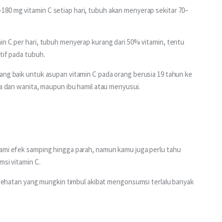
80 mg vitamin C setiap hari, tubuh akan menyerap sekitar 70–
in C per hari, tubuh menyerap kurang dari 50% vitamin, tentu 
tif pada tubuh. 
yang baik untuk asupan vitamin C pada orang berusia 19 tahun ke 
ia dan wanita, maupun ibu hamil atau menyusui.
lami efek samping hingga parah, namun kamu juga perlu tahu 
si vitamin C. 
 kesehatan yang mungkin timbul akibat mengonsumsi terlalu banyak 