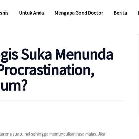
snis
Untuk Anda
Mengapa Good Doctor
Berita
snis
Untuk Anda
Mengapa Good Doctor
Berita
ogis Suka Menunda
Procrastination,
lum?
arena suatu hal sehingga memunculkan rasa malas. Jika 