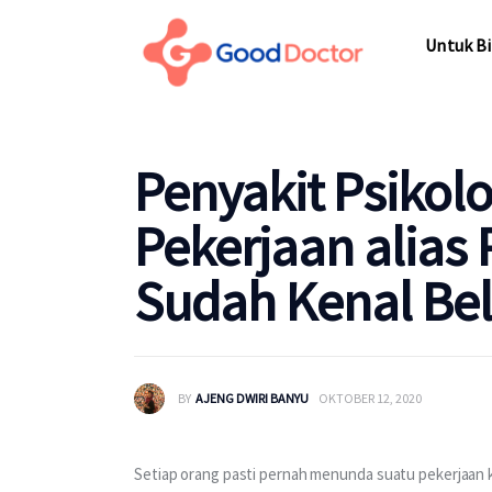
Untuk Bisnis
Untuk Bi
Untuk Anda
Mengapa Good Doctor
Untuk Bi
Penyakit Psikol
Berita
Pekerjaan alias 
Layanan
Sudah Kenal Be
BY
AJENG DWIRI BANYU
OKTOBER 12, 2020
Setiap orang pasti pernah menunda suatu pekerjaan k