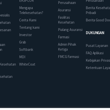
EKSPLOR
Perusahaan
Perusahaan
si
Mengapa
Berita Kesehat
Asuransi
Telekesehatan?
Pribadi
sialis
Fasilitas
Cerita Kami
Berita Good Do
Kesehatan
ehatan
Tentang kami
Pialang Asuransi
mesanan
DUKUNGAN
Investor
Farmasi
Grab
Admin Pihak
aan
Pusat Layanan
Ketiga
an
Softbank
FAQ Aplikasi
FMCG Farmasi
k
MDI
Kebijakan Privas
 Kesehatan
WhiteCoat
Ketentuan Lay
esehatan