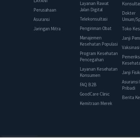
LAYANI
Layanan Rawat
Konsulta
Jalan Digital
Perusahaan
Dokter
Telekonsultasi
Asuransi
Umum/Spe
Pengiriman Obat
Jaringan Mitra
Toko Kes
Manajemen
Janji Pe
Kesehatan Populasi
Vaksinasi
Program Kesehatan
Pemeriks
Pencegahan
Kesehat
Layanan Kesehatan
Janji Fisi
Konsumen
Asuransi
FAQ B2B
Pribadi
GoodCare Clinic
Berita K
Kemitraan Merek