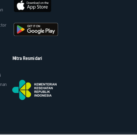
an
ctor
Mitra Resmi dari
i
anan