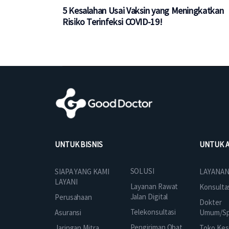
5 Kesalahan Usai Vaksin yang Meningkatkan
Risiko Terinfeksi COVID-19!
UNTUK BISNIS
UNTUK 
SOLUSI
SIAPA YANG KAMI
LAYANAN
LAYANI
Layanan Rawat
Konsulta
Jalan Digital
Perusahaan
Dokter
Telekonsultasi
Asuransi
Umum/Spe
Pengiriman Obat
Jaringan Mitra
Toko Kes