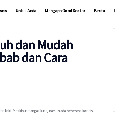
snis
Untuk Anda
Mengapa Good Doctor
Berita
snis
Untuk Anda
Mengapa Good Doctor
Berita
puh dan Mudah
ebab dan Cara
dan kaki. Meskipun sangat kuat, namun ada beberapa kondisi 