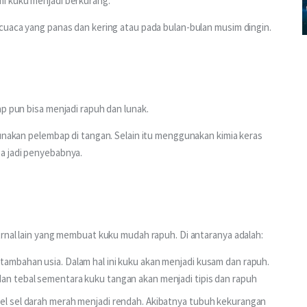
mi kuku menjadi berkurang.
 cuaca yang panas dan kering atau pada bulan-bulan musim dingin.
ap pun bisa menjadi rapuh dan lunak.
gunakan pelembap di tangan. Selain itu menggunakan kimia keras 
a jadi penyebabnya.
trnal lain yang membuat kuku mudah rapuh. Di antaranya adalah:
rtambahan usia. Dalam hal ini kuku akan menjadi kusam dan rapuh.
dan tebal sementara kuku tangan akan menjadi tipis dan rapuh
evel sel darah merah menjadi rendah. Akibatnya tubuh kekurangan