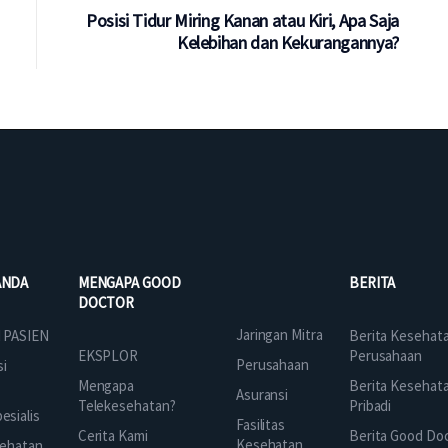
Posisi Tidur Miring Kanan atau Kiri, Apa Saja
Kelebihan dan Kekurangannya?
ANDA
MENGAPA GOOD
BERITA
DOCTOR
Jaringan Mitra
 PASIEN
Berita Kesehat
EKSPLOR
Perusahaan
Perusahaan
si
Mengapa
Berita Kesehat
Asuransi
Telekesehatan?
Pribadi
sialis
Fasilitas
Cerita Kami
Berita Good Do
Kesehatan
ehatan