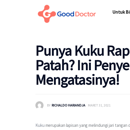
Untuk Bisnis
Untuk Bi
Untuk Anda
Mengapa Good Doctor
Untuk Bi
Punya Kuku Ra
Berita
Patah? Ini Peny
Layanan
Mengatasinya!
BY
RICHALDO HARIANDJA
MARET 31, 2021
Kuku
 merupakan lapisan yang melindungi jari tangan 