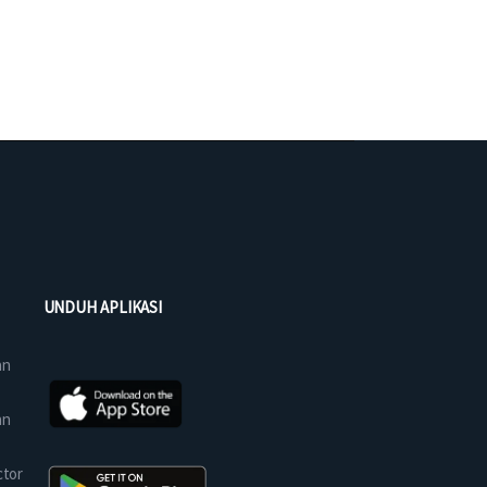
UNDUH APLIKASI
an
an
ctor