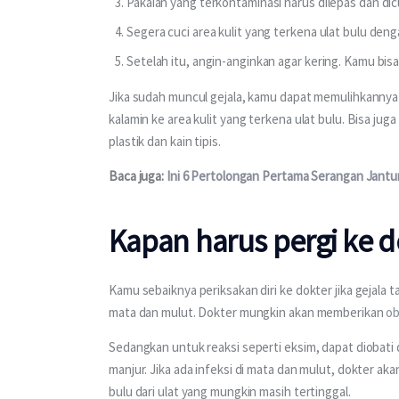
Pakaian yang terkontaminasi harus dilepas dan di
Segera cuci area kulit yang terkena ulat bulu deng
Setelah itu, angin-anginkan agar kering. Kamu b
Jika sudah muncul gejala, kamu dapat memulihkanny
kalamin ke area kulit yang terkena ulat bulu. Bisa 
plastik dan kain tipis.
Baca juga: 
Ini 6 Pertolongan Pertama Serangan Jant
Kapan harus pergi ke d
Kamu sebaiknya periksakan diri ke dokter jika gejala 
mata dan mulut. Dokter mungkin akan memberikan 
ob
Sedangkan untuk reaksi seperti eksim, dapat diobati d
manjur. Jika ada infeksi di mata dan mulut, dokter a
bulu dari ulat yang mungkin masih tertinggal.