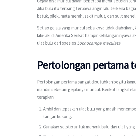
Gejala bisa muncul dalam beberapa menit setelah terke
Jika bulu itu terbang terbawa angin lalu terkena bagian
batuk, pilek, mata merah, sakit mulut, dan sulit menel
Setiap gejala yang muncul sebaiknya tidak diabaikan,
laki-laki di Amerika Serikat hampir kehilangan nyawa a
ulat bulu dari spesies 
Lophocampa maculata
.
Pertolongan pertama t
Pertolongan pertama sangat dibutuhkan begitu kamu 
mandiri sebelum gejalanya muncul. Berikut langkah-l
terapkan:
Ambil dan lepaskan ulat bulu yang masih menempel 
tangan kosong.
Gunakan selotip untuk menarik bulu dari ulat yang