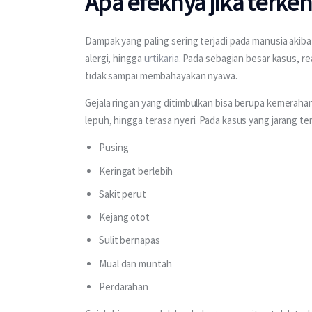
Apa efeknya jika terken
Dampak yang paling sering terjadi pada manusia akibat t
alergi, hingga 
urtikaria
. Pada sebagian besar kasus, re
tidak sampai membahayakan nyawa.
Gejala ringan yang ditimbulkan bisa berupa kemerahan 
lepuh, hingga terasa nyeri. Pada kasus yang jarang te
Pusing
Keringat berlebih
Sakit perut
Kejang otot
Sulit bernapas
Mual dan muntah
Perdarahan