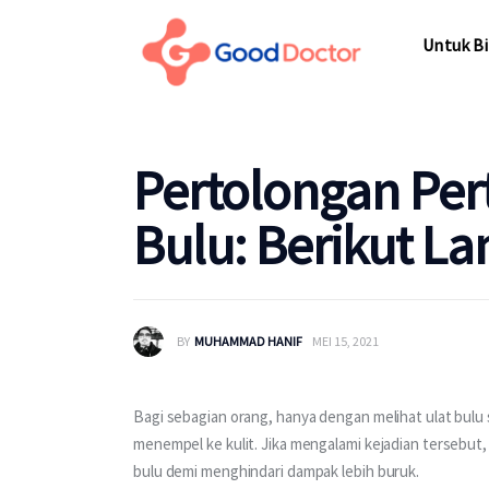
Untuk Bisnis
Untuk Bi
Untuk Anda
Mengapa Good Doctor
Untuk Bi
Pertolongan Per
Berita
Bulu: Berikut L
Layanan
BY
MUHAMMAD HANIF
MEI 15, 2021
Bagi sebagian orang, hanya dengan melihat ulat bulu 
menempel ke kulit. Jika mengalami kejadian tersebut
bulu demi menghindari dampak lebih buruk.