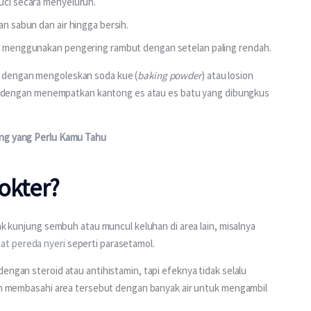
cuci secara menyeluruh.
an sabun dan air hingga bersih.
isa menggunakan pengering rambut dengan setelan paling rendah.
a dengan mengoleskan soda kue (
baking powder
) atau losion 
juga dengan menempatkan kantong es atau es batu yang dibungkus 
ung yang Perlu Kamu Tahu
okter?
tak kunjung sembuh atau muncul keluhan di area lain, misalnya 
at pereda nyeri
 seperti parasetamol.
engan steroid atau antihistamin, tapi efeknya tidak selalu 
kan membasahi area tersebut dengan banyak air untuk mengambil 