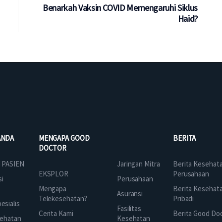
Benarkah Vaksin COVID Memengaruhi Siklus
Haid?
ANDA
MENGAPA GOOD
BERITA
DOCTOR
Jaringan Mitra
 PASIEN
Berita Kesehat
EKSPLOR
Perusahaan
Perusahaan
si
Mengapa
Berita Kesehat
Asuransi
Telekesehatan?
Pribadi
sialis
Fasilitas
Cerita Kami
Berita Good Do
Kesehatan
ehatan