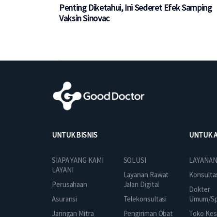
Penting Diketahui, Ini Sederet Efek Samping
Vaksin Sinovac
UNTUK BISNIS
UNTUK 
SOLUSI
SIAPA YANG KAMI
LAYANAN
LAYANI
Layanan Rawat
Konsulta
Jalan Digital
Perusahaan
Dokter
Telekonsultasi
Asuransi
Umum/Spe
Pengiriman Obat
Jaringan Mitra
Toko Kes