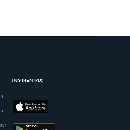
UNDUH APLIKASI
an
an
ctor