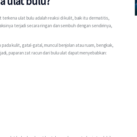
a ulat bulu?
erkena ulat bulu adalah reaksi di kulit, baik itu dermatitis, 
aksinya terjadi secara ringan dan sembuh dengan sendirinya, 
pada kulit, gatal-gatal, muncul benjolan atau ruam, bengkak, 
rjadi, paparan zat racun dari bulu ulat dapat menyebabkan: