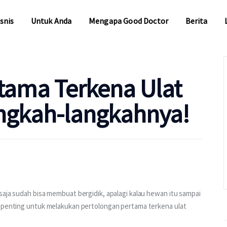
snis
Untuk Anda
Mengapa Good Doctor
Berita
snis
Untuk Anda
Mengapa Good Doctor
Berita
tama Terkena Ulat
angkah-langkahnya!
saja sudah bisa membuat bergidik, apalagi kalau hewan itu sampai 
, penting untuk melakukan pertolongan pertama terkena ulat 