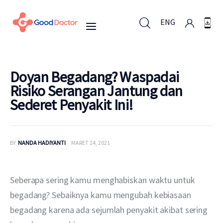
ENG
ENG
Doyan Begadang? Waspadai
Risiko Serangan Jantung dan
Sederet Penyakit Ini!
Untuk Bisnis
Untuk Anda
BY
NANDA HADIYANTI
MARET 24, 2021
Mengapa Good Doctor
Seberapa sering kamu menghabiskan waktu untuk 
Berita
begadang? Sebaiknya kamu mengubah kebiasaan 
begadang karena ada sejumlah penyakit akibat sering 
Layanan