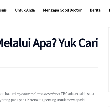
snis
Untuk Anda
Mengapa Good Doctor
Berita
snis
Untuk Anda
Mengapa Good Doctor
Berita
elalui Apa? Yuk Cari
an bakteri 
mycobacterium tuberculosis
. TBC adalah salah satu 
rang paru-paru. Karena itu, penting untuk mewaspadai 