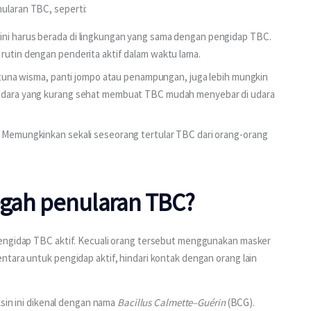
ularan TBC, seperti:
ini harus berada di lingkungan yang sama dengan pengidap TBC.
 rutin dengan penderita aktif dalam waktu lama.
ti tuna wisma, panti jompo atau penampungan, juga lebih mungkin
i udara yang kurang sehat membuat TBC mudah menyebar di udara
. Memungkinkan sekali seseorang tertular TBC dari orang-orang
gah penularan TBC?
mengidap TBC aktif. Kecuali orang tersebut menggunakan masker 
tara untuk pengidap aktif, hindari kontak dengan orang lain 
ksin ini dikenal dengan nama 
Bacillus Calmette–Guérin
 (BCG). 