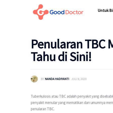
Untuk Bisnis
Untuk Bi
Untuk Anda
Mengapa Good Doctor
Untuk Bi
Penularan TBC M
Berita
Tahu di Sini!
Layanan
BY
NANDA HADIYANTI
JULI 8, 2020
Tuberkulosis atau TBC adalah penyakit yang disebabk
penyakit menular yang mematikan dan umumnya menye
penularan TBC. 