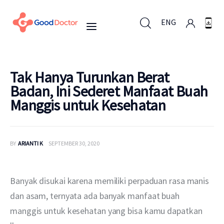
ENG
ENG
Tak Hanya Turunkan Berat
Badan, Ini Sederet Manfaat Buah
Manggis untuk Kesehatan
Untuk Bisnis
Untuk Anda
BY
ARIANTI K
SEPTEMBER 30, 2020
Mengapa Good Doctor
Banyak disukai karena memiliki perpaduan rasa manis 
Berita
dan asam, ternyata ada banyak manfaat buah 
manggis untuk kesehatan yang bisa kamu dapatkan 
Layanan