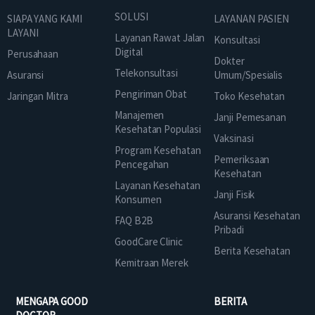
SOLUSI
SIAPA YANG KAMI
LAYANAN PASIEN
LAYANI
Layanan Rawat Jalan
Konsultasi
Digital
Perusahaan
Dokter
Telekonsultasi
Asuransi
Umum/Spesialis
Pengiriman Obat
Jaringan Mitra
Toko Kesehatan
Manajemen
Janji Pemesanan
Kesehatan Populasi
Vaksinasi
Program Kesehatan
Pemeriksaan
Pencegahan
Kesehatan
Layanan Kesehatan
Janji Fisik
Konsumen
Asuransi Kesehatan
FAQ B2B
Pribadi
GoodCare Clinic
Berita Kesehatan
Kemitraan Merek
MENGAPA GOOD
BERITA