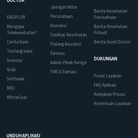
DOCTOR
Jaringan Mitra
Berita Kesehatan
Perusahaan
EKSPLOR
Perusahaan
Asuransi
Mengapa
Berita Kesehatan
Telekesehatan?
Pribadi
Fasilitas Kesehatan
Cerita Kami
Berita Good Doctor
Pialang Asuransi
Tentang kami
Farmasi
DUKUNGAN
Investor
Admin Pihak Ketiga
Grab
FMCG Farmasi
Pusat Layanan
Softbank
FAQ Aplikasi
MDI
Kebijakan Privasi
WhiteCoat
Ketentuan Layanan
UNDUH APLIKASI