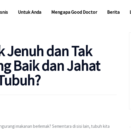
snis
Untuk Anda
Mengapa Good Doctor
Berita
snis
Untuk Anda
Mengapa Good Doctor
Berita
 Jenuh dan Tak
g Baik dan Jahat
 Tubuh?
urangi makanan berlemak? Sementara di sisi lain, tubuh kita 