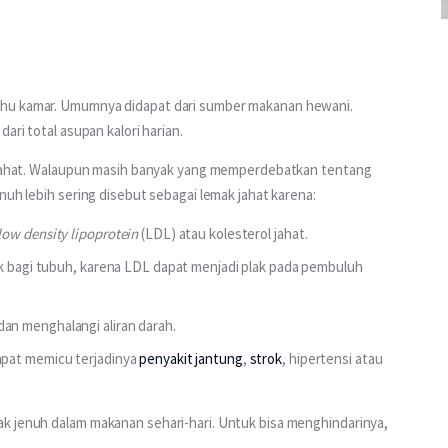
uhu kamar. Umumnya didapat dari sumber makanan hewani. 
ari total asupan kalori harian.
k jahat. Walaupun masih banyak yang memperdebatkan tentang 
nuh lebih sering disebut sebagai lemak jahat karena:
low density lipoprotein
(LDL) atau kolesterol jahat.
uk bagi tubuh, karena LDL dapat menjadi plak pada pembuluh
an menghalangi aliran darah.
apat memicu terjadinya
penyakit jantung
,
strok
, hipertensi atau
k jenuh dalam makanan sehari-hari. Untuk bisa menghindarinya, 