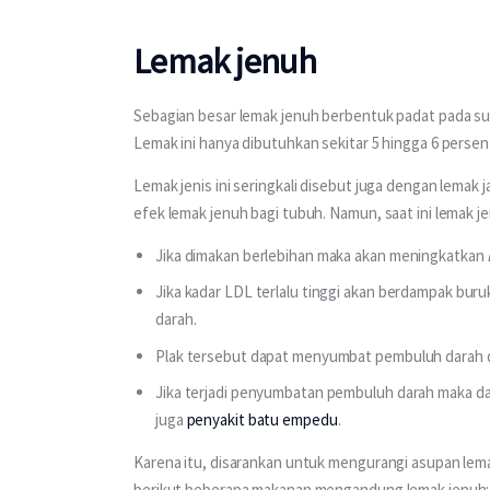
Lemak jenuh
Sebagian besar lemak jenuh berbentuk padat pada s
Lemak ini hanya dibutuhkan sekitar 5 hingga 6 persen d
Lemak jenis ini seringkali disebut juga dengan lema
efek lemak jenuh bagi tubuh. Namun, saat ini lemak je
Jika dimakan berlebihan maka akan meningkatkan
Jika kadar LDL terlalu tinggi akan berdampak bur
darah.
Plak tersebut dapat menyumbat pembuluh darah d
Jika terjadi penyumbatan pembuluh darah maka d
juga
penyakit batu empedu
.
Karena itu, disarankan untuk mengurangi asupan lema
berikut beberapa makanan mengandung lemak jenuh: