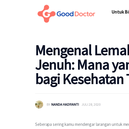
Untuk Bisnis
Untuk Bi
Untuk Anda
Mengapa Good Doctor
Untuk Bi
Mengenal Lemak
Berita
Jenuh: Mana yan
Layanan
bagi Kesehatan
BY
NANDA HADIYANTI
JULI 28, 2020
Seberapa sering kamu mendengar larangan untuk meng