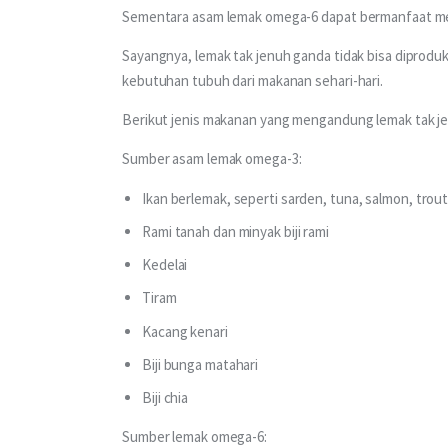
Sementara asam lemak omega-6 dapat bermanfaat meng
Sayangnya, lemak tak jenuh ganda tidak bisa diproduk
kebutuhan tubuh dari makanan sehari-hari.
Berikut jenis makanan yang mengandung lemak tak j
Sumber asam lemak omega-3:
Ikan berlemak, seperti sarden, tuna, salmon, trou
Rami tanah dan minyak biji rami
Kedelai
Tiram
Kacang kenari
Biji bunga matahari
Biji chia
Sumber lemak omega-6: