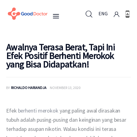
ENG
ENG
Awalnya Terasa Berat, Tapi Ini
Efek Positif Berhenti Merokok
yang Bisa Didapatkan!
Untuk Bisnis
Untuk Anda
BY
RICHALDO HARIANDJA
NOVEMBER 13, 2020
Mengapa Good Doctor
Efek 
berhenti merokok
 yang paling awal dirasakan 
Berita
tubuh adalah pusing-pusing dan keinginan yang besar 
terhadap asupan nikotin. Walau kondisi ini terasa 
Layanan