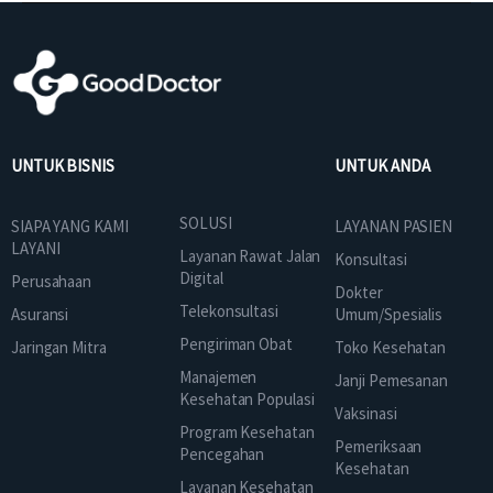
UNTUK BISNIS
UNTUK ANDA
SOLUSI
SIAPA YANG KAMI
LAYANAN PASIEN
LAYANI
Layanan Rawat Jalan
Konsultasi
Digital
Perusahaan
Dokter
Telekonsultasi
Asuransi
Umum/Spesialis
Pengiriman Obat
Jaringan Mitra
Toko Kesehatan
Manajemen
Janji Pemesanan
Kesehatan Populasi
Vaksinasi
Program Kesehatan
Pemeriksaan
Pencegahan
Kesehatan
Layanan Kesehatan