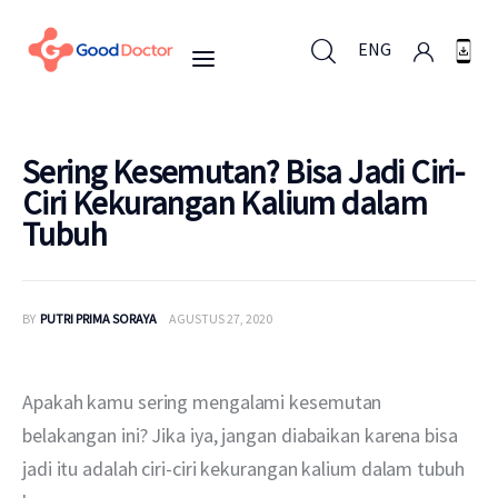
ENG
ENG
Sering Kesemutan? Bisa Jadi Ciri-
Ciri Kekurangan Kalium dalam
Tubuh
Untuk Bisnis
Untuk Anda
BY
PUTRI PRIMA SORAYA
AGUSTUS 27, 2020
Mengapa Good Doctor
Apakah kamu sering mengalami kesemutan 
Berita
belakangan ini? Jika iya, jangan diabaikan karena bisa 
jadi itu adalah ciri-ciri kekurangan kalium dalam tubuh 
Layanan