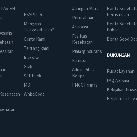
Jaringan Mitra
 PASIEN
Berita Kesehat
EKSPLOR
Perusahaan
Perusahaan
si
Mengapa
Berita Kesehat
Asuransi
Telekesehatan?
Pribadi
sialis
Fasilitas
Cerita Kami
Berita Good Do
Kesehatan
ehatan
Tentang kami
Pialang Asuransi
mesanan
DUKUNGAN
Investor
Farmasi
Grab
Admin Pihak
aan
Pusat Layanan
Ketiga
an
Softbank
FAQ Aplikasi
FMCG Farmasi
k
MDI
Kebijakan Privas
 Kesehatan
WhiteCoat
Ketentuan Lay
esehatan