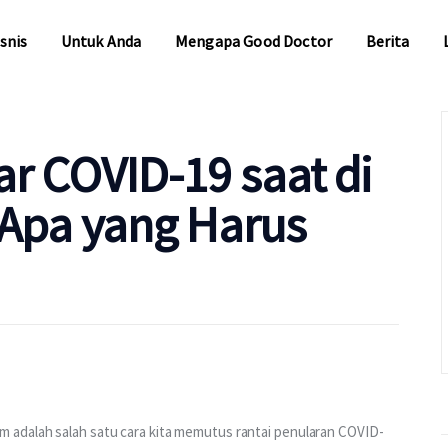
snis
Untuk Anda
Mengapa Good Doctor
Berita
snis
Untuk Anda
Mengapa Good Doctor
Berita
ar COVID-19 saat di
Apa yang Harus
adalah salah satu cara kita memutus rantai penularan COVID-