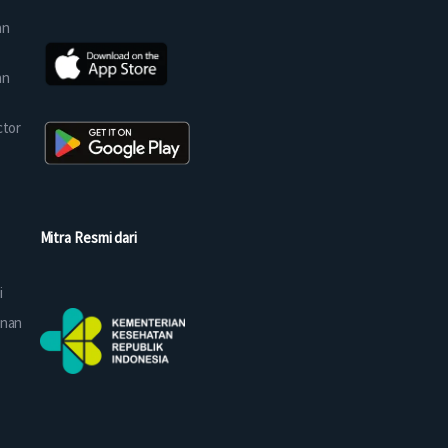
an
an
ctor
Mitra Resmi dari
i
anan