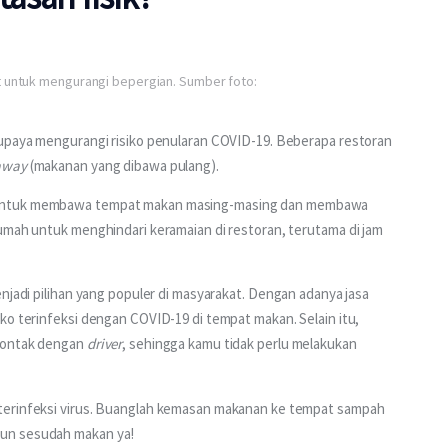
t untuk mengurangi bepergian. Sumber foto:
 upaya mengurangi risiko penularan COVID-19. Beberapa restoran 
away
 (makanan yang dibawa pulang). 
 untuk membawa tempat makan masing-masing dan membawa 
umah untuk menghindari keramaian di restoran, terutama di jam 
njadi pilihan yang populer di masyarakat. Dengan adanya jasa 
ko terinfeksi dengan COVID-19 di tempat makan. Selain itu, 
kontak dengan 
driver
, sehingga kamu tidak perlu melakukan 
terinfeksi virus. Buanglah kemasan makanan ke tempat sampah 
pun sesudah makan ya!