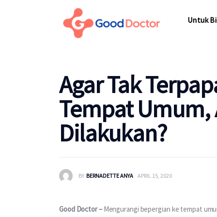
Untuk Bisnis
Untuk Bi
Untuk Anda
Mengapa Good Doctor
Untuk Bi
Agar Tak Terpap
Berita
Tempat Umum, 
Layanan
Dilakukan?
BY
BERNADETTE ANYA
APRIL 15, 2020
Good Doctor – 
Mengurangi bepergian ke tempat umum 