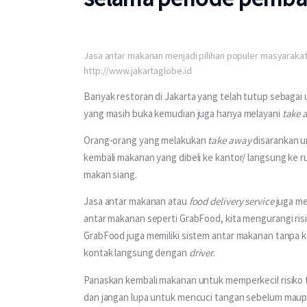
Jasa antar makanan menjadi pilihan populer masyaraka
http://www.jakartaglobe.id
Banyak restoran di Jakarta yang telah tutup sebagai
yang masih buka kemudian juga hanya melayani 
take 
Orang-orang yang melakukan 
take away
 disarankan
kembali makanan yang dibeli ke kantor/ langsung ke r
makan siang.
Jasa antar makanan atau 
food delivery service 
juga me
antar makanan seperti GrabFood, kita mengurangi risi
GrabFood juga memiliki sistem antar makanan tanpa 
kontak langsung dengan 
driver.
Panaskan kembali makanan untuk memperkecil risiko 
dan jangan lupa untuk mencuci tangan sebelum mau