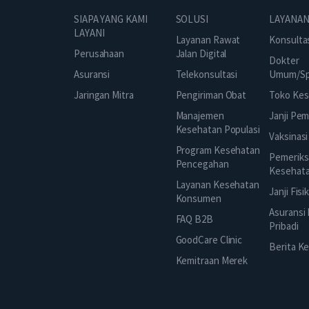
SOLUSI
SIAPA YANG KAMI
LAYANAN
LAYANI
Layanan Rawat
Konsulta
Jalan Digital
Perusahaan
Dokter
Telekonsultasi
Asuransi
Umum/Spe
Pengiriman Obat
Jaringan Mitra
Toko Kes
Manajemen
Janji Pe
Kesehatan Populasi
Vaksinasi
Program Kesehatan
Pemeriks
Pencegahan
Kesehat
Layanan Kesehatan
Janji Fisi
Konsumen
Asuransi
FAQ B2B
Pribadi
GoodCare Clinic
Berita K
Kemitraan Merek