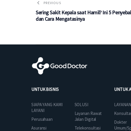
PREVIOUS
Sering Sakit Kepala saat Hamil? Ini 5 Penyeba
dan Cara Mengatasinya
UNTUK BISNIS
UNTUK 
SOLUSI
SIAPA YANG KAMI
LAYANAN
LAYANI
Layanan Rawat
Konsulta
Jalan Digital
Perusahaan
Dokter
Telekonsultasi
Asuransi
Umum/Spe