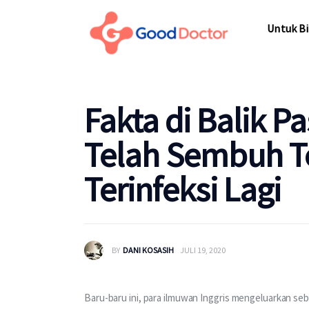
Untuk Bi
Untuk Bi
Fakta di Balik P
Telah Sembuh Te
Terinfeksi Lagi
BY
DANI KOSASIH
JULI 19, 2020
Baru-baru ini, para ilmuwan Inggris mengeluarkan seb