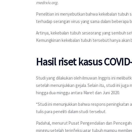
medrxiv.org
.
Penelitian ini menyebutkan bahwa kekebalan tubuh s
terhadap serangan virus yang sama dalam beberapa b
Artinya, kekebalan tubuh seseorang yang sembuh sete
Kemungkinan kekebalan tubuh tersebut hanya akan ber
Hasil riset kasus COVID
Studi yang dilakukan oleh ilmuwan Inggris ini melibat
setelah menunjukkan gejala. Selain itu, studi ini jug
hingga dua minggu antara Maret dan Juni 2020.
“Studi ini menunjukkan bahwa respons peningkatan ant
tulis para peneliti dalam studi tersebut.
Padahal, menurut Pusat Pengendalian dan Pencegahan
minggu setelah terinfeksi agar tubuh mampu memben