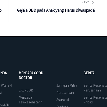
NEXT
b
Gejala DBD pada Anak yang Harus Diwaspadai
ANDA
MENGAPA GOOD
BERITA
DOCTOR
Jaringan Mitra
 PASIEN
Berita Kesehat
EKSPLOR
Perusahaan
Perusahaan
si
Mengapa
Berita Kesehat
Asuransi
Telekesehatan?
Pribadi
sialis
Fasilitas