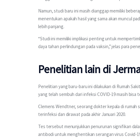
Namun, studi baru ini masih dianggap memiliki bebera
menentukan apakah hasil yang sama akan muncul pada
lebih panjang.
“Studi ini memiliki implikasi penting untuk mempert
daya tahan perlindungan pada vaksin,” jelas para penel
Penelitian lain di Jerm
Penelitian yang baru-baru ini dilakukan di Rumah Sa
yang telah sembuh dari infeksi COVID-19 masih bisa ter
Clemens Wendtner, seorang dokter kepala di rumah s
terinfeksi dan dirawat pada akhir Januari 2020.
Tes tersebut menunjukkan penurunan signifikan da
antibodi untuk menghentikan serangan virus Covid-19 