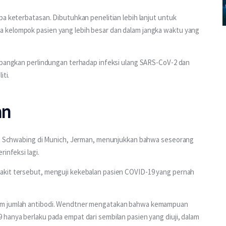
pa keterbatasan. Dibutuhkan penelitian lebih lanjut untuk 
 kelompok pasien yang lebih besar dan dalam jangka waktu yang 
imbangkan perlindungan terhadap infeksi ulang SARS-CoV-2 dan 
iti.
an
kit Schwabing di Munich, Jerman, menunjukkan bahwa seseorang 
infeksi lagi.
akit tersebut, menguji kekebalan pasien COVID-19 yang pernah 
lam jumlah antibodi. Wendtner mengatakan bahwa kemampuan 
hanya berlaku pada empat dari sembilan pasien yang diuji, dalam 