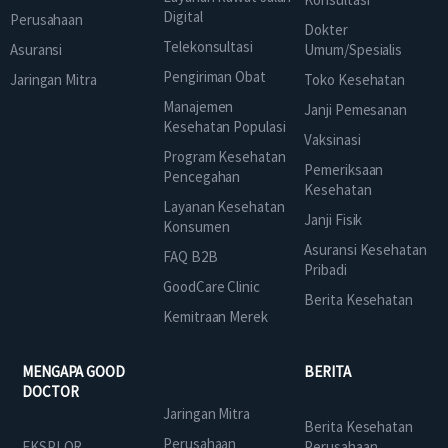
Digital
Perusahaan
Dokter
Telekonsultasi
Asuransi
Umum/Spesialis
Pengiriman Obat
Jaringan Mitra
Toko Kesehatan
Manajemen
Janji Pemesanan
Kesehatan Populasi
Vaksinasi
Program Kesehatan
Pemeriksaan
Pencegahan
Kesehatan
Layanan Kesehatan
Janji Fisik
Konsumen
Asuransi Kesehatan
FAQ B2B
Pribadi
GoodCare Clinic
Berita Kesehatan
Kemitraan Merek
MENGAPA GOOD
BERITA
DOCTOR
Jaringan Mitra
Berita Kesehatan
Perusahaan
EKSPLOR
Perusahaan