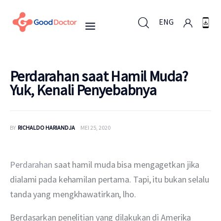
ENG
ENG
Perdarahan saat Hamil Muda?
Yuk, Kenali Penyebabnya
Untuk Bisnis
BY
RICHALDO HARIANDJA
MEI 25, 2020
Untuk Anda
Mengapa Good Doctor
Perdarahan 
saat hamil muda bisa mengagetkan jika 
dialami pada kehamilan pertama. Tapi, itu bukan selalu 
Berita
tanda yang mengkhawatirkan, lho.
Layanan
Berdasarkan penelitian yang dilakukan di Amerika 