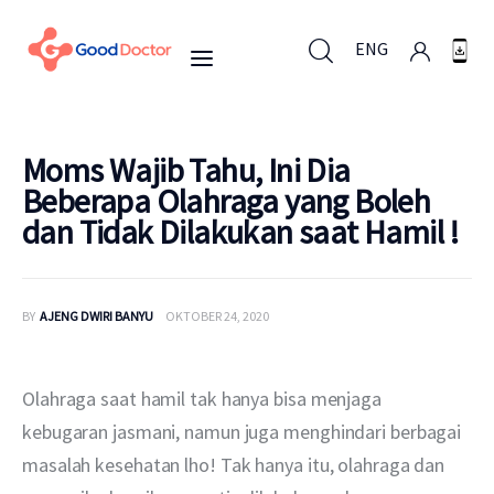
ENG
ENG
Moms Wajib Tahu, Ini Dia
Beberapa Olahraga yang Boleh
dan Tidak Dilakukan saat Hamil !
Untuk Bisnis
Untuk Anda
BY
AJENG DWIRI BANYU
OKTOBER 24, 2020
Mengapa Good Doctor
Olahraga saat hamil tak hanya bisa menjaga 
Berita
kebugaran jasmani, namun juga menghindari berbagai 
masalah kesehatan lho! Tak hanya itu, olahraga dan 
Layanan