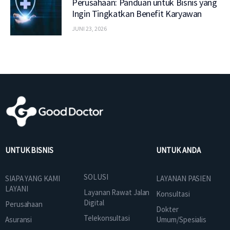
Perusahaan: Panduan untuk Bisnis yang
Ingin Tingkatkan Benefit Karyawan
JUNI 23, 2026
UNTUK BISNIS
UNTUK ANDA
SOLUSI
SIAPA YANG KAMI
LAYANAN PASIEN
LAYANI
Layanan Rawat Jalan
Konsultasi
Digital
Perusahaan
Dokter
Telekonsultasi
Asuransi
Umum/Spesialis