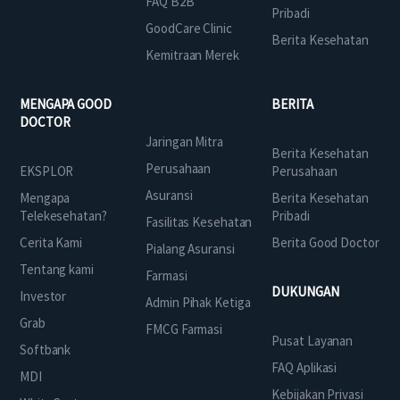
FAQ B2B
Pribadi
GoodCare Clinic
Berita Kesehatan
Kemitraan Merek
MENGAPA GOOD
BERITA
DOCTOR
Jaringan Mitra
Berita Kesehatan
Perusahaan
EKSPLOR
Perusahaan
Asuransi
Mengapa
Berita Kesehatan
Telekesehatan?
Pribadi
Fasilitas Kesehatan
Cerita Kami
Berita Good Doctor
Pialang Asuransi
Tentang kami
Farmasi
DUKUNGAN
Investor
Admin Pihak Ketiga
Grab
FMCG Farmasi
Pusat Layanan
Softbank
FAQ Aplikasi
MDI
Kebijakan Privasi