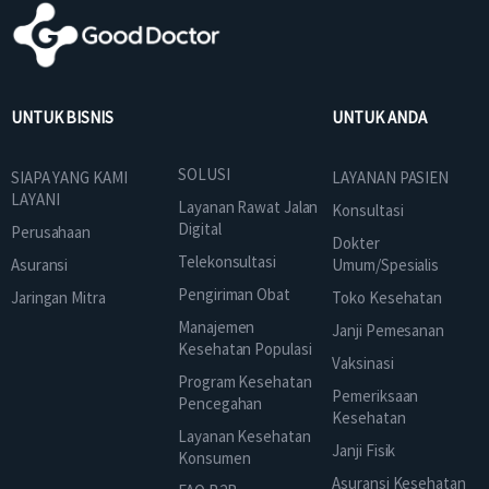
UNTUK BISNIS
UNTUK ANDA
SOLUSI
SIAPA YANG KAMI
LAYANAN PASIEN
LAYANI
Layanan Rawat Jalan
Konsultasi
Digital
Perusahaan
Dokter
Telekonsultasi
Asuransi
Umum/Spesialis
Pengiriman Obat
Jaringan Mitra
Toko Kesehatan
Manajemen
Janji Pemesanan
Kesehatan Populasi
Vaksinasi
Program Kesehatan
Pemeriksaan
Pencegahan
Kesehatan
Layanan Kesehatan
Janji Fisik
Konsumen
Asuransi Kesehatan