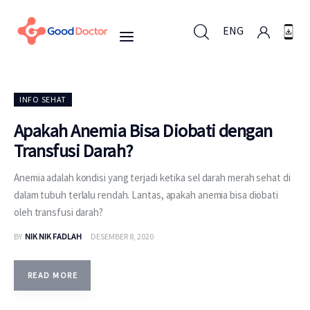
ENG
ENG
INFO SEHAT
Apakah Anemia Bisa Diobati dengan
Transfusi Darah?
Untuk Bisnis
Anemia adalah kondisi yang terjadi ketika sel darah merah sehat di
Untuk Anda
dalam tubuh terlalu rendah. Lantas, apakah anemia bisa diobati
oleh transfusi darah?
Mengapa Good Doctor
BY
NIK NIK FADLAH
DESEMBER 8, 2020
Berita
READ MORE
Layanan