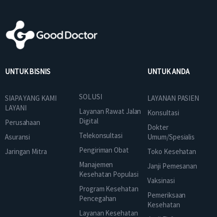
UNTUK BISNIS
UNTUK ANDA
SOLUSI
SIAPA YANG KAMI
LAYANAN PASIEN
LAYANI
Layanan Rawat Jalan
Konsultasi
Digital
Perusahaan
Dokter
Telekonsultasi
Asuransi
Umum/Spesialis
Pengiriman Obat
Jaringan Mitra
Toko Kesehatan
Manajemen
Janji Pemesanan
Kesehatan Populasi
Vaksinasi
Program Kesehatan
Pemeriksaan
Pencegahan
Kesehatan
Layanan Kesehatan