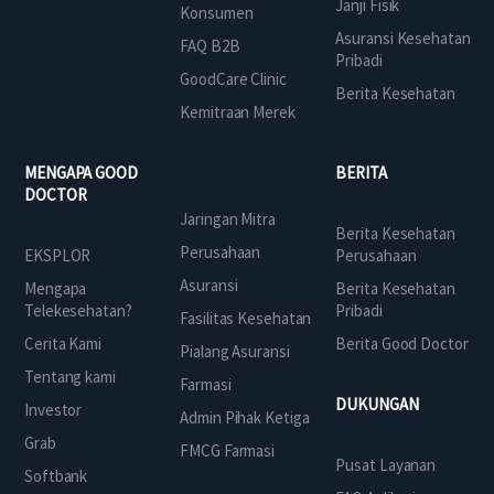
Janji Fisik
Konsumen
Asuransi Kesehatan
FAQ B2B
Pribadi
GoodCare Clinic
Berita Kesehatan
Kemitraan Merek
MENGAPA GOOD
BERITA
DOCTOR
Jaringan Mitra
Berita Kesehatan
Perusahaan
EKSPLOR
Perusahaan
Asuransi
Mengapa
Berita Kesehatan
Telekesehatan?
Pribadi
Fasilitas Kesehatan
Cerita Kami
Berita Good Doctor
Pialang Asuransi
Tentang kami
Farmasi
DUKUNGAN
Investor
Admin Pihak Ketiga
Grab
FMCG Farmasi
Pusat Layanan
Softbank