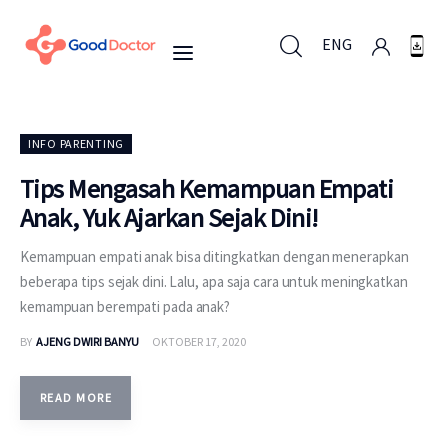
ENG
ENG
INFO PARENTING
Tips Mengasah Kemampuan Empati
Anak, Yuk Ajarkan Sejak Dini!
Untuk Bisnis
Kemampuan empati anak bisa ditingkatkan dengan menerapkan
Untuk Anda
beberapa tips sejak dini. Lalu, apa saja cara untuk meningkatkan
kemampuan berempati pada anak?
Mengapa Good Doctor
BY
AJENG DWIRI BANYU
OKTOBER 17, 2020
Berita
READ MORE
Layanan