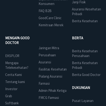
Janji Fisik
Konsumen
Asuransi Kesehatan
FAQ B2B
Pribadi
GoodCare Clinic
Berita Kesehatan
Kemitraan Merek
MENGAPA GOOD
BERITA
DOCTOR
Jaringan Mitra
Berita Kesehatan
Perusahaan
EKSPLOR
Perusahaan
Asuransi
Mengapa
Berita Kesehatan
Telekesehatan?
Pribadi
Fasilitas Kesehatan
Cerita Kami
Berita Good Doctor
Pialang Asuransi
Tentang kami
Farmasi
DUKUNGAN
Investor
Admin Pihak Ketiga
Grab
FMCG Farmasi
Pusat Layanan
Softbank