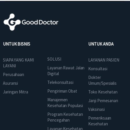
UNTUK BISNIS
UNTUK ANDA
SOLUSI
SIAPA YANG KAMI
LAYANAN PASIEN
LAYANI
Layanan Rawat Jalan
Konsultasi
Digital
Perusahaan
Dokter
Telekonsultasi
Asuransi
Umum/Spesialis
Pengiriman Obat
Jaringan Mitra
Toko Kesehatan
Manajemen
Janji Pemesanan
Kesehatan Populasi
Vaksinasi
Program Kesehatan
Pemeriksaan
Pencegahan
Kesehatan
Layanan Kesehatan