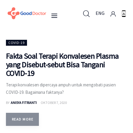
ENG
ENG
COVID-19
Fakta Soal Terapi Konvalesen Plasma
yang Disebut-sebut Bisa Tangani
Untuk Bisnis
COVID-19
Untuk Anda
Terapi konvalesen dipercaya ampuh untuk mengobati pasien
COVID-19. Bagaimana faktanya?
Mengapa Good Doctor
BY
ANISYA FITRIANTI
OKTOBER 7, 2020
Berita
READ MORE
Layanan