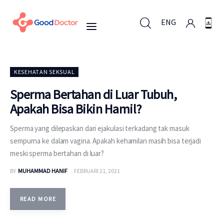
ENG
ENG
KESEHATAN SEKSUAL
Sperma Bertahan di Luar Tubuh,
Apakah Bisa Bikin Hamil?
Untuk Bisnis
Sperma yang dilepaskan dari ejakulasi terkadang tak masuk
Untuk Anda
sempurna ke dalam vagina. Apakah kehamilan masih bisa terjadi
meski sperma bertahan di luar?
Mengapa Good Doctor
BY
MUHAMMAD HANIF
FEBRUARI 21, 2021
Berita
READ MORE
Layanan