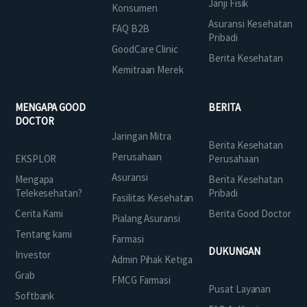
Janji Fisik
Konsumen
Asuransi Kesehatan
FAQ B2B
Pribadi
GoodCare Clinic
Berita Kesehatan
Kemitraan Merek
MENGAPA GOOD
BERITA
DOCTOR
Jaringan Mitra
Berita Kesehatan
Perusahaan
EKSPLOR
Perusahaan
Asuransi
Mengapa
Berita Kesehatan
Telekesehatan?
Pribadi
Fasilitas Kesehatan
Cerita Kami
Berita Good Doctor
Pialang Asuransi
Tentang kami
Farmasi
DUKUNGAN
Investor
Admin Pihak Ketiga
Grab
FMCG Farmasi
Pusat Layanan
Softbank