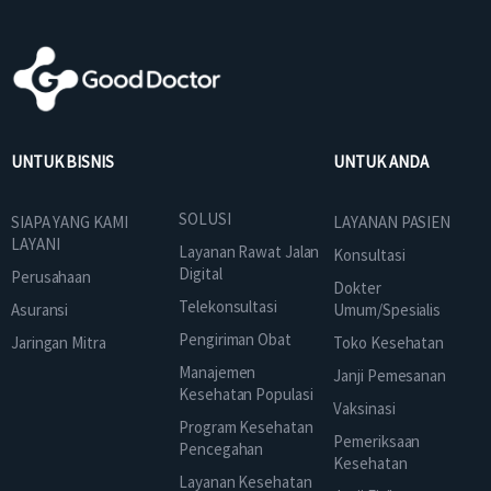
UNTUK BISNIS
UNTUK ANDA
SOLUSI
SIAPA YANG KAMI
LAYANAN PASIEN
LAYANI
Layanan Rawat Jalan
Konsultasi
Digital
Perusahaan
Dokter
Telekonsultasi
Asuransi
Umum/Spesialis
Pengiriman Obat
Jaringan Mitra
Toko Kesehatan
Manajemen
Janji Pemesanan
Kesehatan Populasi
Vaksinasi
Program Kesehatan
Pemeriksaan
Pencegahan
Kesehatan
Layanan Kesehatan