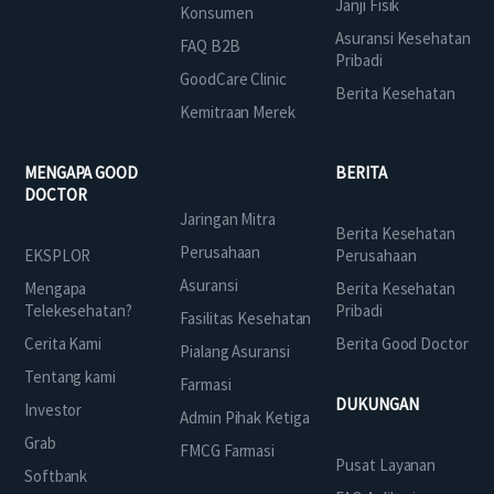
Janji Fisik
Konsumen
Asuransi Kesehatan
FAQ B2B
Pribadi
GoodCare Clinic
Berita Kesehatan
Kemitraan Merek
MENGAPA GOOD
BERITA
DOCTOR
Jaringan Mitra
Berita Kesehatan
Perusahaan
EKSPLOR
Perusahaan
Asuransi
Mengapa
Berita Kesehatan
Telekesehatan?
Pribadi
Fasilitas Kesehatan
Cerita Kami
Berita Good Doctor
Pialang Asuransi
Tentang kami
Farmasi
DUKUNGAN
Investor
Admin Pihak Ketiga
Grab
FMCG Farmasi
Pusat Layanan
Softbank