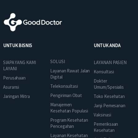
UNTUK BISNIS
UNTUK ANDA
SOLUSI
SIAPA YANG KAMI
LAYANAN PASIEN
LAYANI
Layanan Rawat Jalan
Konsultasi
Digital
Perusahaan
Dokter
Telekonsultasi
Asuransi
Umum/Spesialis
Pengiriman Obat
Jaringan Mitra
Toko Kesehatan
Manajemen
Janji Pemesanan
Kesehatan Populasi
Vaksinasi
Program Kesehatan
Pemeriksaan
Pencegahan
Kesehatan
Layanan Kesehatan