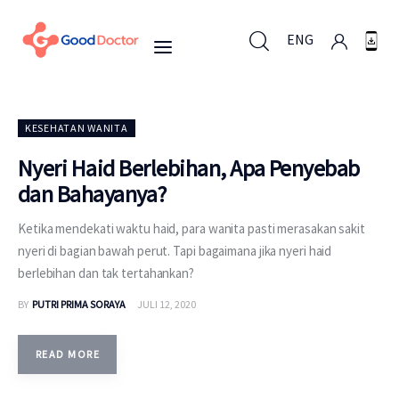
ENG
ENG
KESEHATAN WANITA
Nyeri Haid Berlebihan, Apa Penyebab
dan Bahayanya?
Untuk Bisnis
Ketika mendekati waktu haid, para wanita pasti merasakan sakit
Untuk Anda
nyeri di bagian bawah perut. Tapi bagaimana jika nyeri haid
berlebihan dan tak tertahankan?
Mengapa Good Doctor
BY
PUTRI PRIMA SORAYA
JULI 12, 2020
Berita
READ MORE
Layanan