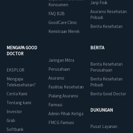
Janji Fisik
Konsumen
Asuransi Kesehatan
FAQ B2B
Pribadi
GoodCare Clinic
Berita Kesehatan
Kemitraan Merek
MENGAPA GOOD
BERITA
DOCTOR
Jaringan Mitra
Berita Kesehatan
Perusahaan
EKSPLOR
Perusahaan
Asuransi
Mengapa
Berita Kesehatan
Telekesehatan?
Pribadi
Fasilitas Kesehatan
Cerita Kami
Berita Good Doctor
Pialang Asuransi
Tentang kami
Farmasi
DUKUNGAN
Investor
Admin Pihak Ketiga
Grab
FMCG Farmasi
Pusat Layanan
Softbank