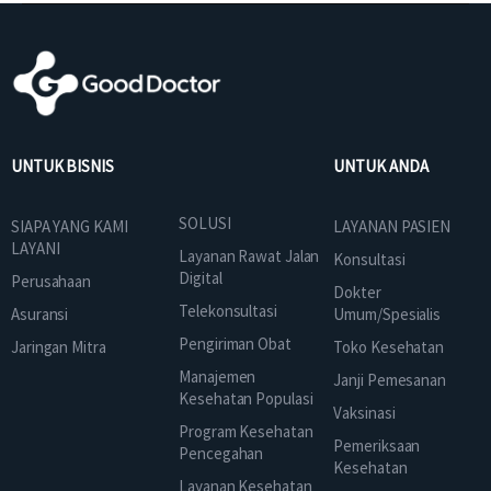
UNTUK BISNIS
UNTUK ANDA
SOLUSI
SIAPA YANG KAMI
LAYANAN PASIEN
LAYANI
Layanan Rawat Jalan
Konsultasi
Digital
Perusahaan
Dokter
Telekonsultasi
Asuransi
Umum/Spesialis
Pengiriman Obat
Jaringan Mitra
Toko Kesehatan
Manajemen
Janji Pemesanan
Kesehatan Populasi
Vaksinasi
Program Kesehatan
Pemeriksaan
Pencegahan
Kesehatan
Layanan Kesehatan