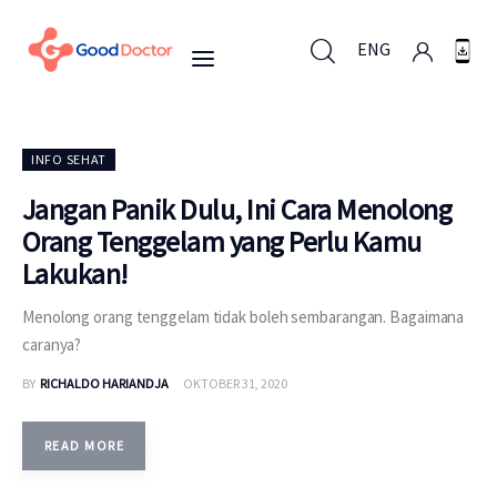
ENG
ENG
INFO SEHAT
Jangan Panik Dulu, Ini Cara Menolong
Orang Tenggelam yang Perlu Kamu
Untuk Bisnis
Lakukan!
Untuk Anda
Menolong orang tenggelam tidak boleh sembarangan. Bagaimana
caranya?
Mengapa Good Doctor
BY
RICHALDO HARIANDJA
OKTOBER 31, 2020
Berita
READ MORE
Layanan