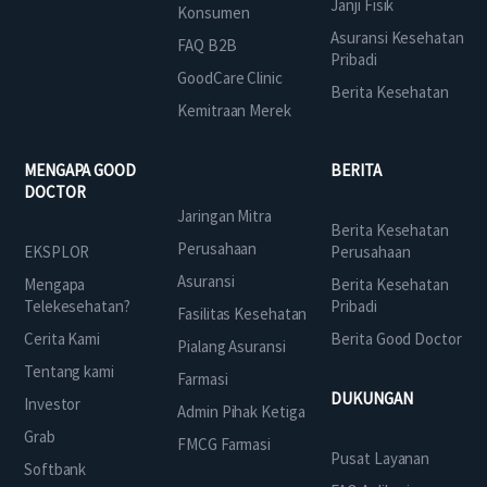
Janji Fisik
Konsumen
Asuransi Kesehatan
FAQ B2B
Pribadi
GoodCare Clinic
Berita Kesehatan
Kemitraan Merek
MENGAPA GOOD
BERITA
DOCTOR
Jaringan Mitra
Berita Kesehatan
Perusahaan
EKSPLOR
Perusahaan
Asuransi
Mengapa
Berita Kesehatan
Telekesehatan?
Pribadi
Fasilitas Kesehatan
Cerita Kami
Berita Good Doctor
Pialang Asuransi
Tentang kami
Farmasi
DUKUNGAN
Investor
Admin Pihak Ketiga
Grab
FMCG Farmasi
Pusat Layanan
Softbank