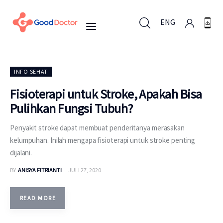
ENG
ENG
INFO SEHAT
Fisioterapi untuk Stroke, Apakah Bisa
Pulihkan Fungsi Tubuh?
Untuk Bisnis
Penyakit stroke dapat membuat penderitanya merasakan
Untuk Anda
kelumpuhan. Inilah mengapa fisioterapi untuk stroke penting
dijalani.
Mengapa Good Doctor
BY
ANISYA FITRIANTI
JULI 27, 2020
Berita
READ MORE
Layanan