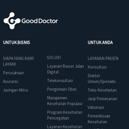
UNTUK BISNIS
UNTUK ANDA
SOLUSI
SIAPA YANG KAMI
LAYANAN PASIEN
LAYANI
Layanan Rawat Jalan
Konsultasi
Digital
Perusahaan
Dokter
Telekonsultasi
Asuransi
Umum/Spesialis
Pengiriman Obat
Jaringan Mitra
Toko Kesehatan
Manajemen
Janji Pemesanan
Kesehatan Populasi
Vaksinasi
Program Kesehatan
Pemeriksaan
Pencegahan
Kesehatan
Layanan Kesehatan