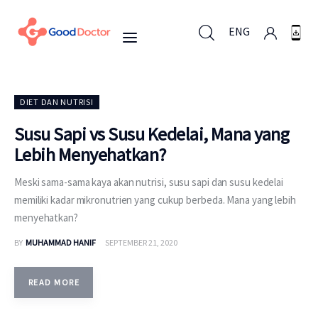
ENG
ENG
DIET DAN NUTRISI
Susu Sapi vs Susu Kedelai, Mana yang
Lebih Menyehatkan?
Untuk Bisnis
Meski sama-sama kaya akan nutrisi, susu sapi dan susu kedelai
Untuk Anda
memiliki kadar mikronutrien yang cukup berbeda. Mana yang lebih
menyehatkan?
Mengapa Good Doctor
BY
MUHAMMAD HANIF
SEPTEMBER 21, 2020
Berita
READ MORE
Layanan