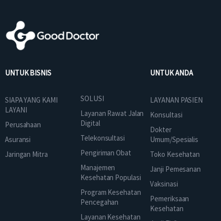
UNTUK BISNIS
UNTUK ANDA
SOLUSI
SIAPA YANG KAMI
LAYANAN PASIEN
LAYANI
Layanan Rawat Jalan
Konsultasi
Digital
Perusahaan
Dokter
Telekonsultasi
Asuransi
Umum/Spesialis
Pengiriman Obat
Jaringan Mitra
Toko Kesehatan
Manajemen
Janji Pemesanan
Kesehatan Populasi
Vaksinasi
Program Kesehatan
Pemeriksaan
Pencegahan
Kesehatan
Layanan Kesehatan