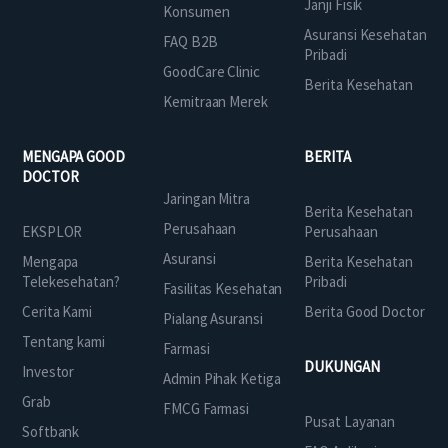
Janji Fisik
Konsumen
Asuransi Kesehatan
FAQ B2B
Pribadi
GoodCare Clinic
Berita Kesehatan
Kemitraan Merek
MENGAPA GOOD
BERITA
DOCTOR
Jaringan Mitra
Berita Kesehatan
Perusahaan
EKSPLOR
Perusahaan
Asuransi
Mengapa
Berita Kesehatan
Telekesehatan?
Pribadi
Fasilitas Kesehatan
Cerita Kami
Berita Good Doctor
Pialang Asuransi
Tentang kami
Farmasi
DUKUNGAN
Investor
Admin Pihak Ketiga
Grab
FMCG Farmasi
Pusat Layanan
Softbank