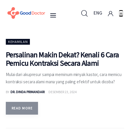
ENG
ENG
KEHAMILAN
Persalinan Makin Dekat? Kenali 6 Cara
Pemicu Kontraksi Secara Alami
Untuk Bisnis
Mulai dari akupresur sampai meminum minyak kastor, cara memicu
Untuk Anda
kontraksi secara alami mana yang paling efektif untuk dicoba?
BY
DR. DINDA PRIMANDARI
DESEMBER 23, 2024
Mengapa Good Doctor
Berita
READ MORE
Layanan