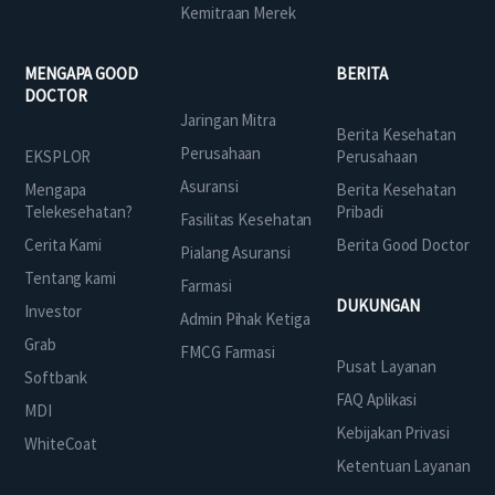
Kemitraan Merek
MENGAPA GOOD
BERITA
DOCTOR
Jaringan Mitra
Berita Kesehatan
Perusahaan
EKSPLOR
Perusahaan
Asuransi
Mengapa
Berita Kesehatan
Telekesehatan?
Pribadi
Fasilitas Kesehatan
Cerita Kami
Berita Good Doctor
Pialang Asuransi
Tentang kami
Farmasi
DUKUNGAN
Investor
Admin Pihak Ketiga
Grab
FMCG Farmasi
Pusat Layanan
Softbank
FAQ Aplikasi
MDI
Kebijakan Privasi
WhiteCoat
Ketentuan Layanan