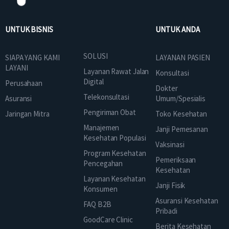
UNTUK BISNIS
UNTUK ANDA
SOLUSI
SIAPA YANG KAMI
LAYANAN PASIEN
LAYANI
Layanan Rawat Jalan
Konsultasi
Digital
Perusahaan
Dokter
Telekonsultasi
Asuransi
Umum/Spesialis
Pengiriman Obat
Jaringan Mitra
Toko Kesehatan
Manajemen
Janji Pemesanan
Kesehatan Populasi
Vaksinasi
Program Kesehatan
Pemeriksaan
Pencegahan
Kesehatan
Layanan Kesehatan
Janji Fisik
Konsumen
Asuransi Kesehatan
FAQ B2B
Pribadi
GoodCare Clinic
Berita Kesehatan