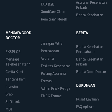
Asuransi Kesehatan
FAQ B2B
Pribadi
GoodCare Clinic
Berita Kesehatan
Kemitraan Merek
MENGAPA GOOD
BERITA
DOCTOR
Jaringan Mitra
Berita Kesehatan
Perusahaan
EKSPLOR
Perusahaan
Asuransi
Mengapa
Berita Kesehatan
Telekesehatan?
Pribadi
Fasilitas Kesehatan
Cerita Kami
Berita Good Doctor
Pialang Asuransi
Tentang kami
Farmasi
DUKUNGAN
Investor
Admin Pihak Ketiga
Grab
FMCG Farmasi
Pusat Layanan
Softbank
FAQ Aplikasi
MDI