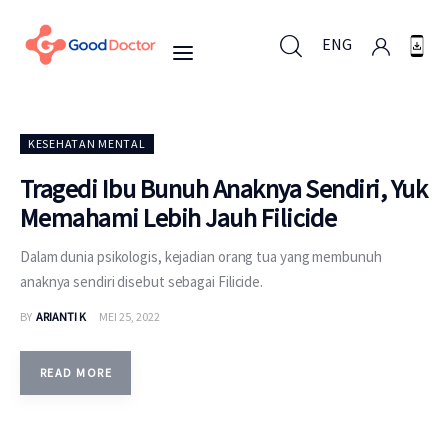
ENG
ENG
KESEHATAN MENTAL
Tragedi Ibu Bunuh Anaknya Sendiri, Yuk
Memahami Lebih Jauh Filicide
Untuk Bisnis
Dalam dunia psikologis, kejadian orang tua yang membunuh
Untuk Anda
anaknya sendiri disebut sebagai Filicide.
BY
ARIANTI K
MEI 25, 2022
Mengapa Good Doctor
Berita
READ MORE
Layanan