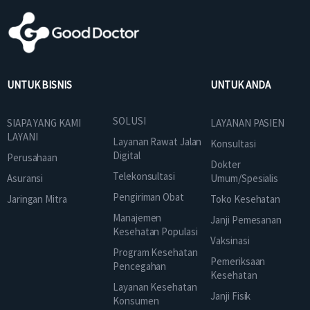
UNTUK BISNIS
UNTUK ANDA
SOLUSI
SIAPA YANG KAMI
LAYANAN PASIEN
LAYANI
Layanan Rawat Jalan
Konsultasi
Digital
Perusahaan
Dokter
Telekonsultasi
Asuransi
Umum/Spesialis
Pengiriman Obat
Jaringan Mitra
Toko Kesehatan
Manajemen
Janji Pemesanan
Kesehatan Populasi
Vaksinasi
Program Kesehatan
Pemeriksaan
Pencegahan
Kesehatan
Layanan Kesehatan
Janji Fisik
Konsumen