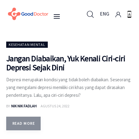
ENG
ENG
KESEHATAN MENTAL
Jangan Diabaikan, Yuk Kenali Ciri-ciri
Depresi Sejak Dini
Untuk Bisnis
Depresi merupakan kondisi yang tidak boleh diabaikan. Seseorang
Untuk Anda
yang mengalami depresi memiliki ciri khas yang dapat dirasakan
penderitanya. Lalu, apa ciri-ciri depresi?
Mengapa Good Doctor
BY
NIK NIK FADLAH
AGUSTUS 24, 2022
Berita
READ MORE
Layanan