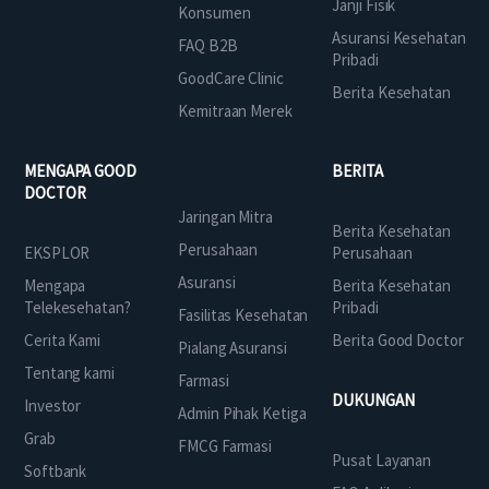
Janji Fisik
Konsumen
Asuransi Kesehatan
FAQ B2B
Pribadi
GoodCare Clinic
Berita Kesehatan
Kemitraan Merek
MENGAPA GOOD
BERITA
DOCTOR
Jaringan Mitra
Berita Kesehatan
Perusahaan
EKSPLOR
Perusahaan
Asuransi
Mengapa
Berita Kesehatan
Telekesehatan?
Pribadi
Fasilitas Kesehatan
Cerita Kami
Berita Good Doctor
Pialang Asuransi
Tentang kami
Farmasi
DUKUNGAN
Investor
Admin Pihak Ketiga
Grab
FMCG Farmasi
Pusat Layanan
Softbank