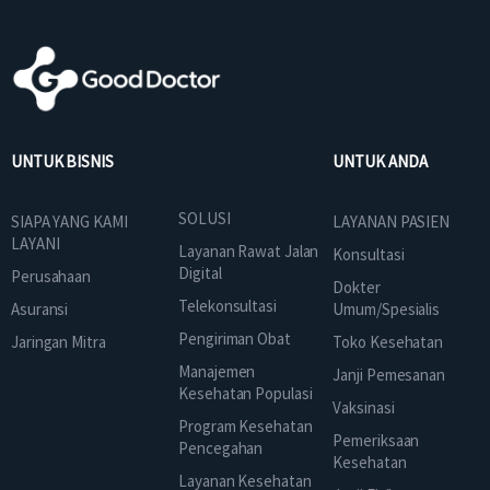
UNTUK BISNIS
UNTUK ANDA
SOLUSI
SIAPA YANG KAMI
LAYANAN PASIEN
LAYANI
Layanan Rawat Jalan
Konsultasi
Digital
Perusahaan
Dokter
Telekonsultasi
Asuransi
Umum/Spesialis
Pengiriman Obat
Jaringan Mitra
Toko Kesehatan
Manajemen
Janji Pemesanan
Kesehatan Populasi
Vaksinasi
Program Kesehatan
Pemeriksaan
Pencegahan
Kesehatan
Layanan Kesehatan