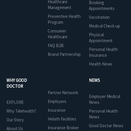
Healthcare
Booking
Management
Appointments
Preventive Health
Vaccination
Program
Medical Check up
Consumer
Physical
Healthcare
Appointment
FAQ B2B
Personal Health
Brand Partnership
Insurance
Health News
WHY GOOD
NEWS
DOCTOR
Partner Network
Employer Medical
Employers
EXPLORE
News
Insurance
Why Telehealth?
Personal Health
News
Helath Facilities
Our Story
Good Doctor News
Insurance Broker
About Us