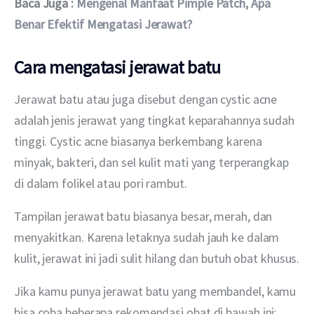
Baca Juga : 
Mengenal Manfaat Pimple Patch, Apa 
Benar Efektif Mengatasi Jerawat?
Cara mengatasi jerawat batu
Jerawat batu atau juga disebut dengan cystic acne 
adalah jenis jerawat yang tingkat keparahannya sudah 
tinggi. Cystic acne biasanya berkembang karena 
minyak, bakteri, dan sel kulit mati yang terperangkap 
di dalam folikel atau pori rambut. 
Tampilan jerawat batu biasanya besar, merah, dan 
menyakitkan. Karena letaknya sudah jauh ke dalam 
kulit, jerawat ini jadi sulit hilang dan butuh obat khusus.
Jika kamu punya jerawat batu yang membandel, kamu 
bisa coba beberapa rekomendasi obat di bawah ini: