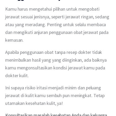
Kamu harus mengetahui pilihan untuk mengobati 
jerawat sesuai jenisnya, seperti jerawat ringan, sedang 
atau yang meradang. Penting untuk selalu membaca 
dan mengikuti anjuran penggunaan obat jerawat pada 
kemasan.
Apabila penggunaan obat tanpa resep dokter tidak 
menimbulkan hasil yang yang diinginkan, ada baiknya 
kamu mengonsultasikan kondisi jerawat kamu pada 
dokter kulit.
Ini supaya risiko iritasi menjadi minim dan peluang 
jerawat di kulit kamu sembuh pun meningkat. Tetap 
utamakan kesehatan kulit, ya!
Konsultasikan masalah kesehatan Anda dan keluarga 