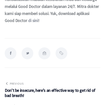
melalui Good Doctor dalam layanan 24/7. Mitra dokter 
kami siap memberi solusi. Yuk, download aplikasi 
Good Doctor 
di sini
!
PREVIOUS
Don’t be insecure, here’s an effective way to get rid of
bad breath!