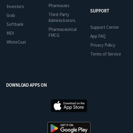
Pharmacies
Investors
SUPPORT
Third-Party
Grab
Administrators
Softbank
Support Center
Pharmaceutical
MDI
FMCG
App FAQ
WhiteCoat
Privacy Policy
Terms of Service
DOWNLOAD APPS ON