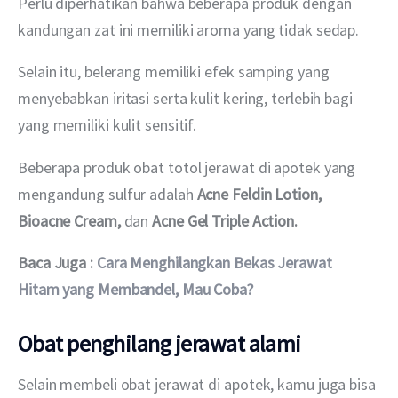
Perlu diperhatikan bahwa beberapa produk dengan 
kandungan zat ini memiliki aroma yang tidak sedap.
Selain itu, belerang memiliki efek samping yang 
menyebabkan iritasi serta kulit kering, terlebih bagi 
yang memiliki kulit sensitif.
Beberapa produk obat totol jerawat di apotek yang 
mengandung sulfur adalah 
Acne Feldin Lotion, 
Bioacne Cream, 
dan 
Acne Gel Triple Action.
Baca Juga : 
Cara Menghilangkan Bekas Jerawat 
Hitam yang Membandel, Mau Coba?
Obat penghilang jerawat alami
Selain membeli obat jerawat di apotek, kamu juga bisa 