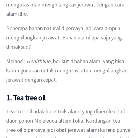
mengatasi dan menghilangkan jerawat dengan cara 
alami lho.
Beberapa bahan natural dipercaya jadi cara ampuh 
menghilangkan jerawat. Bahan alami apa saja yang 
dimaksud?
Melansir 
Healthline
, berikut 4 bahan alami yang bisa 
kamu gunakan untuk mengatasi atau menghilangkan 
jerawat dengan cepat.
1. Tea tree oil
Tea tree oil adalah ekstrak alami yang diperoleh dari 
daun pohon Melaleuca alternifolia. Kandungan tea 
tree oil dipercaya jadi obat jerawat alami karena punya 