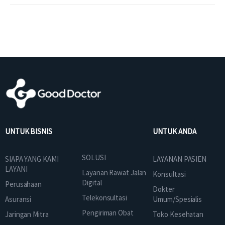
UNTUK BISNIS
UNTUK ANDA
SOLUSI
SIAPA YANG KAMI
LAYANAN PASIEN
LAYANI
Layanan Rawat Jalan
Konsultasi
Digital
Perusahaan
Dokter
Telekonsultasi
Asuransi
Umum/Spesialis
Pengiriman Obat
Jaringan Mitra
Toko Kesehatan