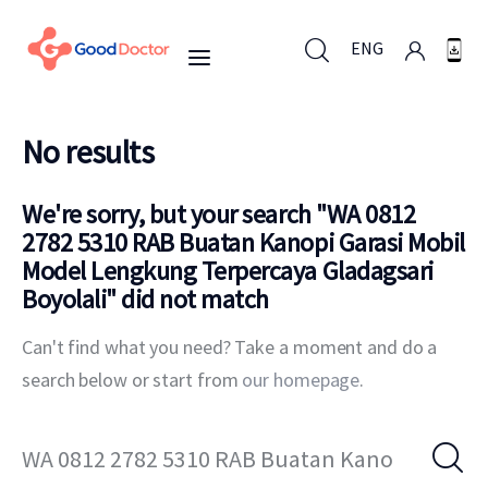
ENG
No results
ENG
Untuk Bisnis
We're sorry, but your search "
WA 0812
Untuk Anda
2782 5310 RAB Buatan Kanopi Garasi Mobil
Model Lengkung Terpercaya Gladagsari
Mengapa Good Doctor
Boyolali
" did not match
Berita
Can't find what you need? Take a moment and do a
Layanan
search below or start from
our homepage
.