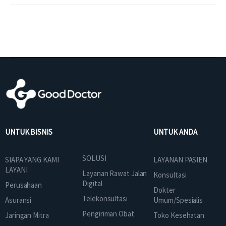
UNTUK BISNIS
UNTUK ANDA
SOLUSI
SIAPA YANG KAMI
LAYANAN PASIEN
LAYANI
Layanan Rawat Jalan
Konsultasi
Digital
Perusahaan
Dokter
Telekonsultasi
Asuransi
Umum/Spesialis
Pengiriman Obat
Jaringan Mitra
Toko Kesehatan