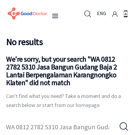
ENG
No results
ENG
Untuk Bisnis
We're sorry, but your search "
WA 0812
Untuk Anda
2782 5310 Jasa Bangun Gudang Baja 2
Lantai Berpengalaman Karangnongko
Mengapa Good Doctor
Klaten
" did not match
Berita
Can't find what you need? Take a moment and do a
Layanan
search below or start from
our homepage
.